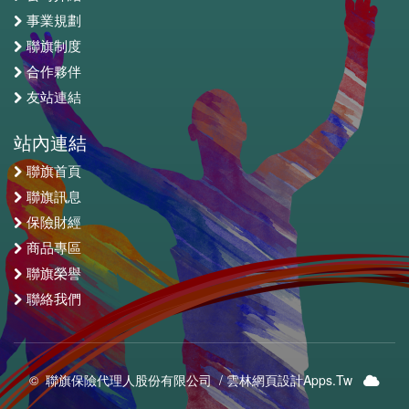
事業規劃
聯旗制度
合作夥伴
友站連結
站內連結
聯旗首頁
聯旗訊息
保險財經
商品專區
聯旗榮譽
聯絡我們
© 聯旗保險代理人股份有限公司 /
雲林網頁設計Apps.Tw