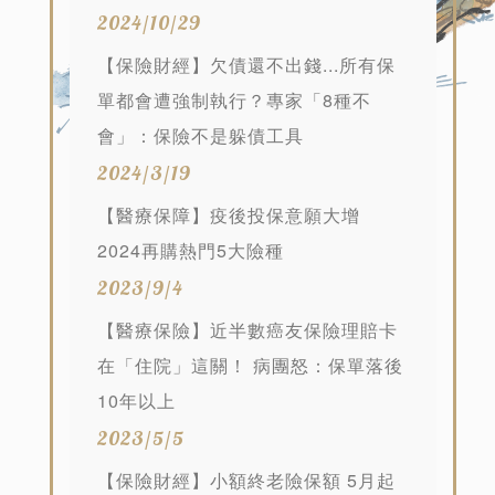
2024/10/29
【保險財經】欠債還不出錢...所有保
單都會遭強制執行？專家「8種不
會」：保險不是躲債工具
2024/3/19
【醫療保障】疫後投保意願大增
2024再購熱門5大險種
2023/9/4
【醫療保險】近半數癌友保險理賠卡
在「住院」這關！ 病團怒：保單落後
10年以上
2023/5/5
【保險財經】小額終老險保額 5月起