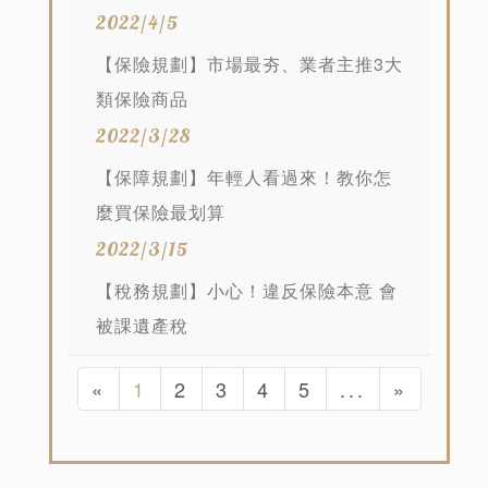
2022/4/5
【保險規劃】市場最夯、業者主推3大
類保險商品
2022/3/28
【保障規劃】年輕人看過來！教你怎
麼買保險最划算
2022/3/15
【稅務規劃】小心！違反保險本意 會
被課遺產稅
«
1
2
3
4
5
...
»