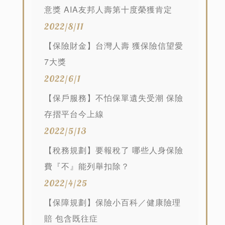
意獎 AIA友邦人壽第十度榮獲肯定
2022/8/11
【保險財金】台灣人壽 獲保險信望愛
7大獎
2022/6/1
【保戶服務】不怕保單遺失受潮 保險
存摺平台今上線
2022/5/13
【稅務規劃】要報稅了 哪些人身保險
費『不』能列舉扣除？
2022/4/25
【保障規劃】保險小百科／健康險理
賠 包含既往症