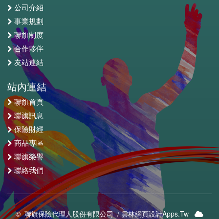
公司介紹
事業規劃
聯旗制度
合作夥伴
友站連結
站內連結
聯旗首頁
聯旗訊息
保險財經
商品專區
聯旗榮譽
聯絡我們
© 聯旗保險代理人股份有限公司 /
雲林網頁設計Apps.Tw